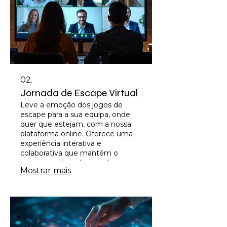
02.
Jornada de Escape Virtual
Leve a emoção dos jogos de
escape para a sua equipa, onde
quer que estejam, com a nossa
plataforma online. Oferece uma
experiência interativa e
colaborativa que mantém o
engajamento e desenvolve
Mostrar mais
habilidades essenciais
remotamente. Perfeito para
equipas distribuídas ou quando o
presencial não é uma opção.