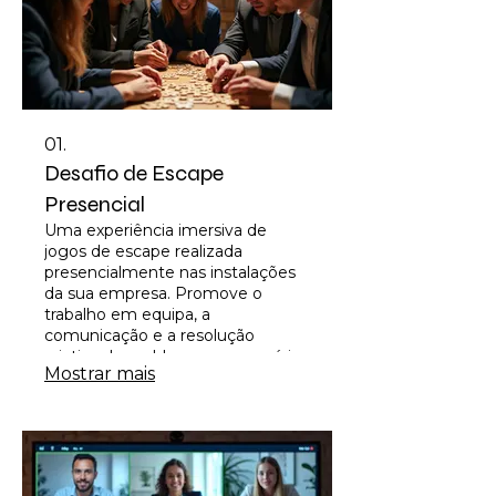
01.
Desafio de Escape
Presencial
Uma experiência imersiva de
jogos de escape realizada
presencialmente nas instalações
da sua empresa. Promove o
trabalho em equipa, a
comunicação e a resolução
criativa de problemas em cenários
Mostrar mais
envolventes e desafiadores. Ideal
para motivar e integrar equipas de
qualquer dimensão.