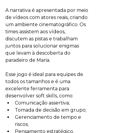
A narrativa é apresentada por meio 
de vídeos com atores reais, criando 
um ambiente cinematográfico. Os 
times assistem aos vídeos, 
discutem as pistas e trabalham 
juntos para solucionar enigmas 
que levam à descoberta do 
paradeiro de Maria.
Esse jogo é ideal para equipes de 
todos os tamanhos e é uma 
excelente ferramenta para 
desenvolver soft skills, como:
Comunicação assertiva;
Tomada de decisão em grupo;
Gerenciamento de tempo e 
riscos;
Pensamento estratégico.