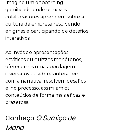
Imagine um onboarding 
gamificado onde os novos 
colaboradores aprendem sobre a 
cultura da empresa resolvendo 
enigmas e participando de desafios 
interativos.
Ao invés de apresentações 
estáticas ou quizzes monótonos, 
oferecemos uma abordagem 
inversa: os jogadores interagem 
com a narrativa, resolvem desafios 
e, no processo, assimilam os 
conteúdos de forma mais eficaz e 
prazerosa.
Conheça
 O Sumiço de 
Maria