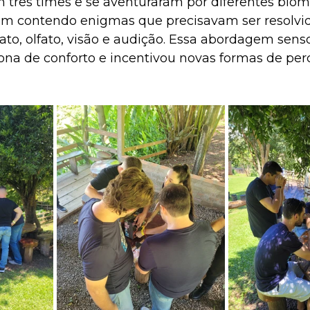
m três times e se aventuraram por diferentes bio
da um contendo enigmas que precisavam ser resolvi
ato, olfato, visão e audição. Essa abordagem sensor
zona de conforto e incentivou novas formas de per