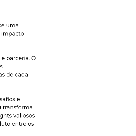
se uma 
 impacto 
e parceria. O 
s 
as de cada 
afios e 
u transforma 
ghts valiosos 
uto entre os 