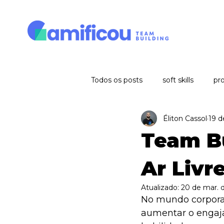
Todos os posts
soft skills
pro
Éliton Cassol
19 d
comunicação
gestão de re
Team Bu
Ar Livr
Atualizado:
20 de mar. 
No mundo corporat
aumentar o engaja