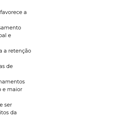
favorece a 
nsamento 
al e 
a a retenção 
as de 
einamentos 
 e maior 
 ser 
itos da 