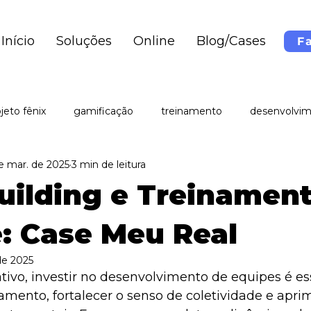
Início
Soluções
Online
Blog/Cases
F
jeto fênix
gamificação
treinamento
desenvolvi
e mar. de 2025
3 min de leitura
cursos
organização
team building
ilding e Treinament
e: Case Meu Real
de 2025
ivo, investir no desenvolvimento de equipes é ess
mento, fortalecer o senso de coletividade e aprim