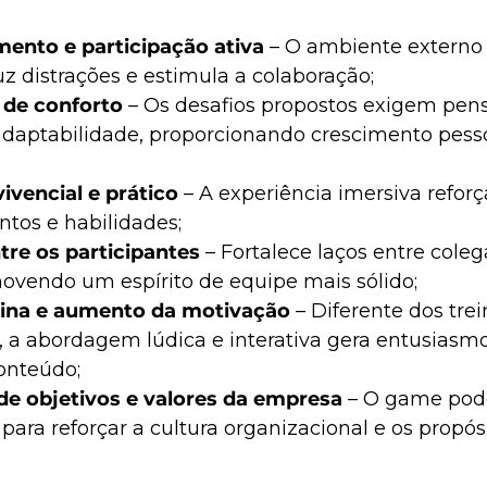
ento e participação ativa
 – O ambiente externo 
uz distrações e estimula a colaboração;
 de conforto
 – Os desafios propostos exigem pe
adaptabilidade, proporcionando crescimento pesso
ivencial e prático
 – A experiência imersiva reforç
tos e habilidades;
tre os participantes
 – Fortalece laços entre coleg
movendo um espírito de equipe mais sólido;
tina e aumento da motivação
 – Diferente dos tr
, a abordagem lúdica e interativa gera entusiasmo
onteúdo;
e objetivos e valores da empresa
 – O game pode
para reforçar a cultura organizacional e os propós