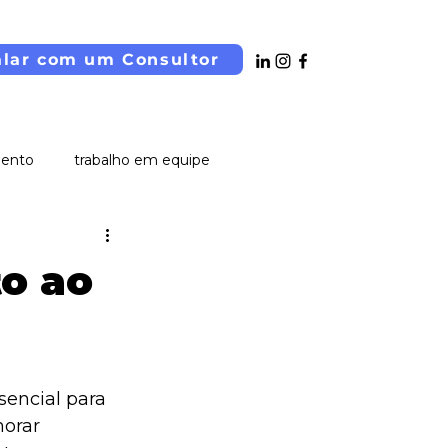
alar com um Consultor
mento
trabalho em equipe
o ao
encial para 
orar 