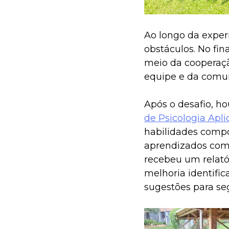
Ao longo da experi
obstáculos. No fin
meio da cooperaçã
equipe e da comun
Após o desafio, h
de Psicologia Apl
habilidades compo
aprendizados com 
recebeu um relató
melhoria identifi
sugestões para se