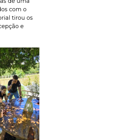
mas de uma 
dos com o 
ial tirou os 
cepção e 