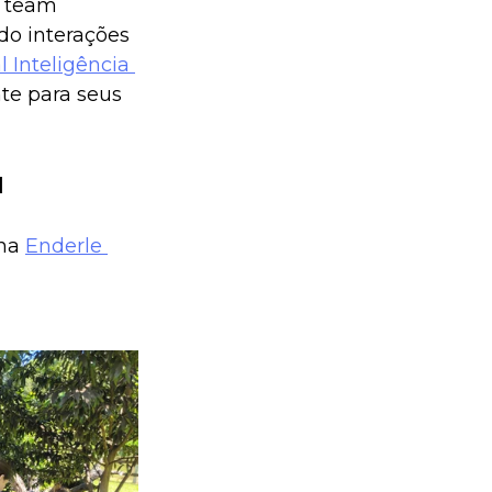
 team 
do interações 
 Inteligência 
te para seus 
l
na 
Enderle 