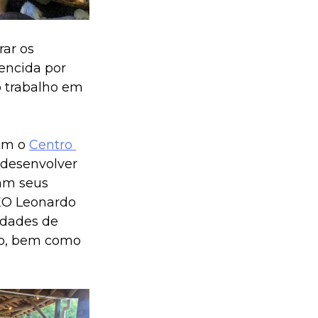
ar os 
vencida por 
o trabalho em 
om o 
Centro 
e desenvolver 
am seus 
EO Leonardo 
idades de 
do, bem como 