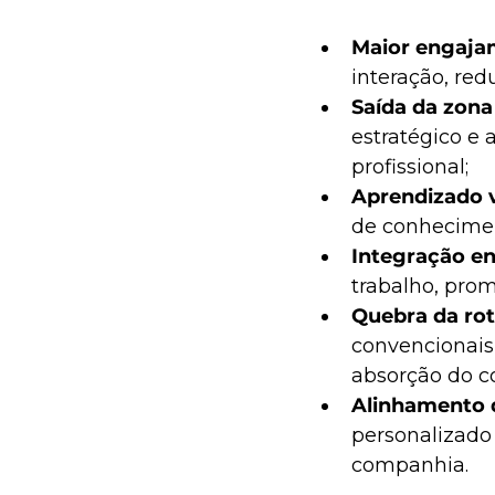
Maior engajam
interação, red
Saída da zona
estratégico e 
profissional;
Aprendizado v
de conhecimen
Integração en
trabalho, pro
Quebra da ro
convencionais
absorção do c
Alinhamento d
personalizado 
companhia.