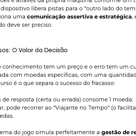
ções é através da própria máquina: conforme um 
 dispositivo libera pistas para o "outro lado do tem
iona uma 
comunicação assertiva e estratégica
,
o deve ser preciso.
os: O Valor da Decisão
 o conhecimento tem um preço e o erro tem um cus
ada com moedas específicas, com uma quantidade
urso é o que separa o sucesso do fracasso:
a de resposta (certa ou errada) consome 1 moeda;
ar, pode recorrer ao "Viajante no Tempo" (o facilit
edas.
erna do jogo simula perfeitamente a 
gestão de r