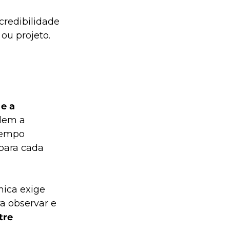
 
credibilidade 
ou projeto.
e a 
dem a 
 tempo 
para cada 
ica exige 
a observar e 
tre 