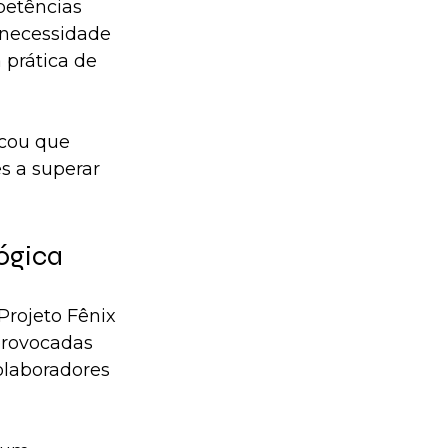
petências 
 necessidade 
 prática de 
cou que 
s a superar 
ógica
Projeto Fênix 
provocadas 
olaboradores 