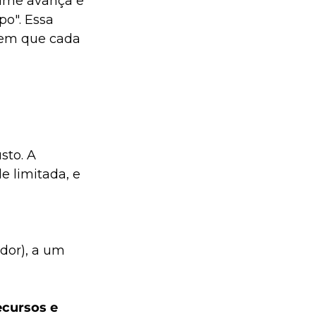
time avança e 
po". Essa 
 em que cada 
to. A 
 limitada, e 
ador), a um 
ecursos e 