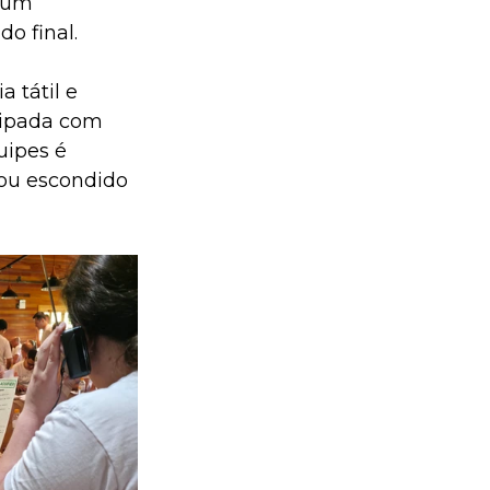
 um 
o final.
 tátil e 
uipada com 
uipes é 
cou escondido 