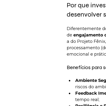
Por que inves
desenvolver so
Diferentemente dos
de 
engajamento d
a do Projeto Fêni
processamento (deb
emocional e prátic
Benefícios para s
Ambiente Segu
riscos do ambi
Feedback Ime
tempo real;
Resiliência e