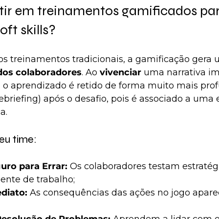
tir em treinamentos gamificados par
ft skills?
 treinamentos tradicionais, a gamificação gera u
os colaboradores
. Ao 
vivenciar
 uma narrativa i
x, o aprendizado é retido de forma muito mais pro
riefing) após o desafio, pois é associado a uma 
a.
eu time:
ro para Errar:
 Os colaboradores testam estratég
ente de trabalho;
diato:
 As consequências das ações no jogo apar
 Resolução de Problemas:
 Aprendem a lidar com o