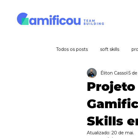
Todos os posts
soft skills
pro
Éliton Cassol
5 de
comunicação
gestão de re
Projeto
Gamific
Skills 
Atualizado:
20 de mai.