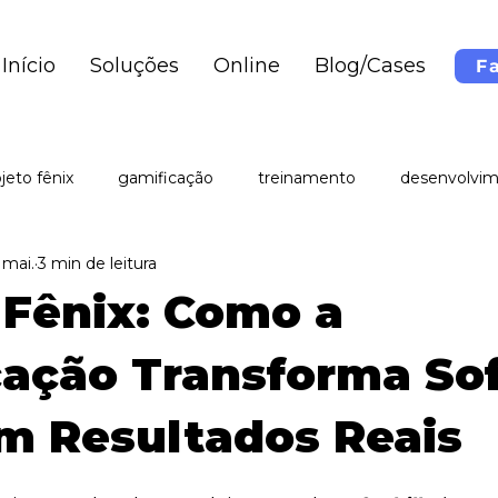
Início
Soluções
Online
Blog/Cases
F
jeto fênix
gamificação
treinamento
desenvolvi
 mai.
3 min de leitura
cursos
organização
team building
 Fênix: Como a
ação Transforma Sof
em Resultados Reais