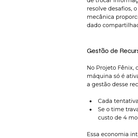
de trocar informa
resolve desafios, o
mecânica proporc
dado compartilhad
Gestão de Recurs
No Projeto Fênix,
máquina só é ativ
a gestão desse rec
Cada tentativ
Se o time trav
custo de 4 mo
Essa economia int