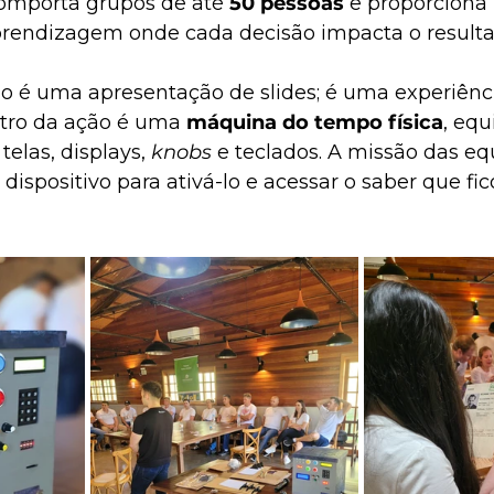
omporta grupos de até 
50 pessoas
 e proporciona
rendizagem onde cada decisão impacta o resultad
o é uma apresentação de slides; é uma experiência
ntro da ação é uma 
máquina do tempo física
, eq
telas, displays, 
knobs
 e teclados. A missão das eq
 dispositivo para ativá-lo e acessar o saber que fi