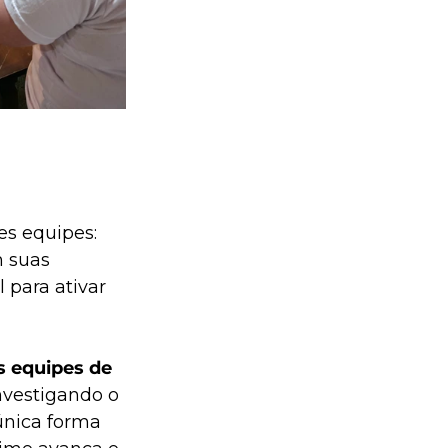
es equipes: 
 suas 
 para ativar 
s equipes de 
nvestigando o 
única forma 