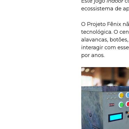
Este jogo 
indoor
 c
ecossistema de ap
O Projeto Fênix nã
tecnológica. O ce
alavancas, botões, 
interagir com esse
por anos.