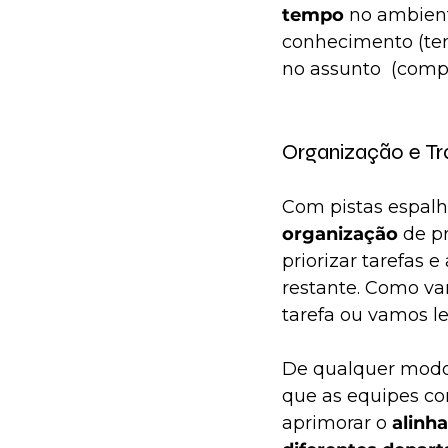
tempo
 no ambient
conhecimento (ten
no assunto  (comp
Organização e T
Com pistas espalha
organização
 de p
priorizar tarefas 
restante. Como va
tarefa ou vamos l
De qualquer modo,
que as equipes co
aprimorar o 
alinh