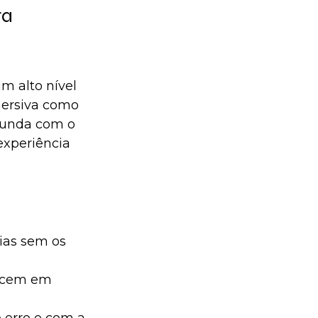
a 
m alto nível 
mersiva como 
funda com o 
experiência 
ias sem os 
ecem em 
 erro e com a 